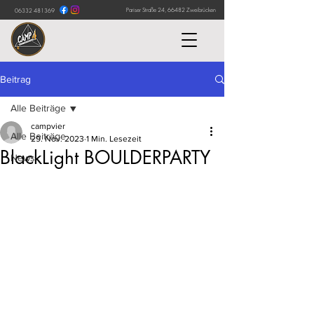
Pariser Straße 24, 66482 Zweibrücken
06332 481369
Beitrag
Alle Beiträge
campvier
Alle Beiträge
29. Nov. 2023
1 Min. Lesezeit
BlackLight BOULDERPARTY
News