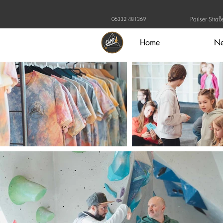
Pariser Stra
06332 481369
Home
N