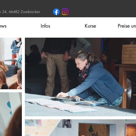
ße 24, 66482 Zweibrücken
ews
Infos
Kurse
Preise u