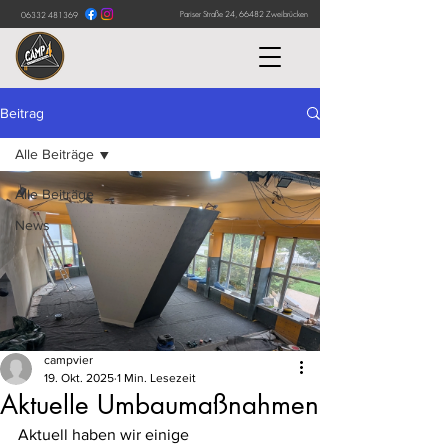
Pariser Straße 24, 66482 Zweibrücken
06332 481369
Beitrag
Alle Beiträge
Alle Beiträge
News
campvier
19. Okt. 2025
1 Min. Lesezeit
Aktuelle Umbaumaßnahmen
Aktuell haben wir einige 